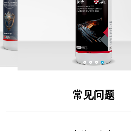
钻刃
展晓
常见问题
六夫丁亮玛