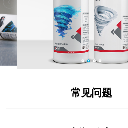
战丁
六夫丁亮玛
常见问题
钻刃