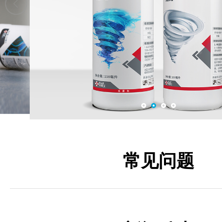
战丁
六夫丁亮玛
常见问题
钻刃