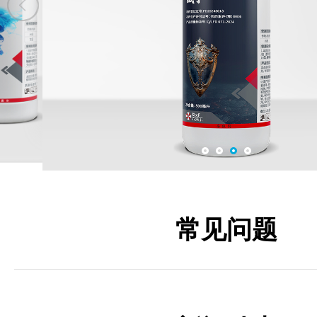
展晓
钻刃
常见问题
战丁