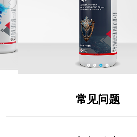
展晓
钻刃
常见问题
战丁